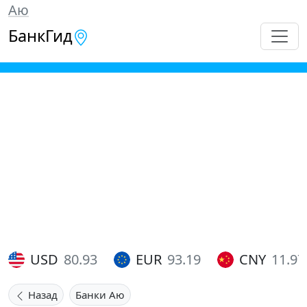
Аю
БанкГид
USD
80.93
EUR
93.19
CNY
11.97
Назад
Банки Аю